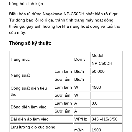
hỏng hóc linh kiện.
Điều hòa tủ đứng Nagakawa NP-C50DH phát hiện rò rỉ ga:
Tự động báo lỗi rò rỉ ga, tránh tình trạng máy hoạt động
thiếu ga, gây ảnh hưởng tới khả năng hoạt động và tuổi thọ
của máy.
Thông số kỹ thuật:
Model
Hạng mục
Đơn vị
NP-C50DH
Làm lạnh
Btu/h
50,000
Năng suất
Sưởi ấm
Btu/h
Làm lạnh
W
4500
Công suất điện tiêu
thụ
Sưởi ấm
W
Làm lạnh
A
8.0
Dòng điện làm việc
Sưởi ấm
A
Dải điện áp làm việc
V/P/Hz
345~415/3/50
Lưu lượng gió cục trong
m3/h
1900