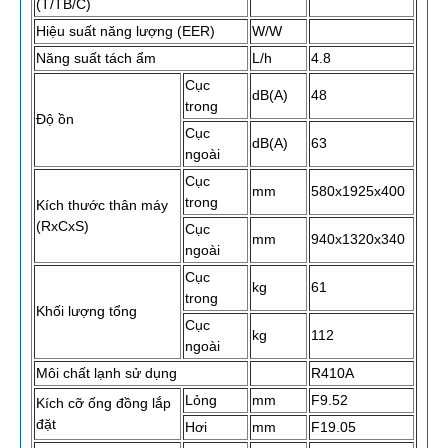
(T/TB/C)
Hiệu suất năng lượng (EER)
W/W
Năng suất tách ẩm
L/h
4.8
Cục
dB(A)
48
trong
Độ ồn
Cục
dB(A)
63
ngoài
Cục
mm
580x1925x400
trong
Kích thước thân máy
(RxCxS)
Cục
mm
940x1320x340
ngoài
Cục
kg
61
trong
Khối lượng tổng
Cục
kg
112
ngoài
Môi chất lạnh sử dụng
R410A
Lỏng
mm
F9.52
Kích cỡ ống đồng lắp
đặt
Hơi
mm
F19.05