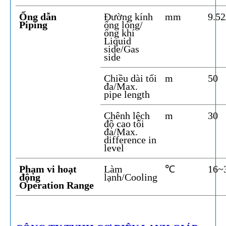
Ống dẫn
Đường kính
mm
9.52
Piping
ống lỏng/
ống khí
Liquid
side/Gas
side
Chiều dài tối
m
50
đa/Max.
pipe length
Chênh lệch
m
30
độ cao tối
đa/Max.
difference in
level
Phạm vi hoạt
Làm
℃
16~
động
lạnh/Cooling
Operation Range