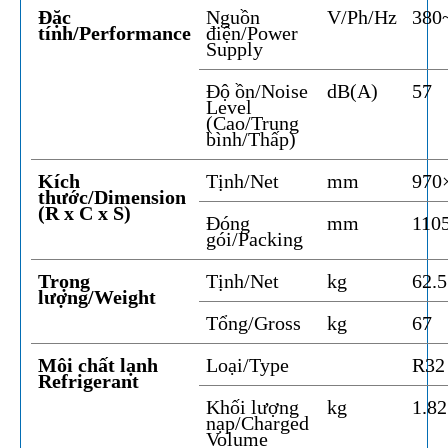
Đặc
Nguồn
V/Ph/Hz
380
tính/Performance
điện/Power
Supply
Độ ồn/Noise
dB(A)
57
Level
(Cao/Trung
bình/Thấp)
Kích
Tịnh/Net
mm
970
thước/Dimension
(R x C x S)
Đóng
mm
110
gói/Packing
Trọng
Tịnh/Net
kg
62.5
lượng/Weight
Tổng/Gross
kg
67
Môi chất lạnh
Loại/Type
R32
Refrigerant
Khối lượng
kg
1.82
nạp/Charged
Volume