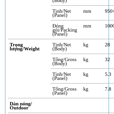
(Body)
Tịnh/Net
mm
950
(Panel)
Đóng
mm
100
gói/Packing
(Panel)
Trọng
Tịnh/Net
kg
28
lượng/Weight
(Body)
Tổng/Gross
kg
32
(Body)
Tịnh/Net
kg
5.3
(Panel)
Tổng/Gross
kg
7.8
(Panel)
Dàn nóng/
Outdoor