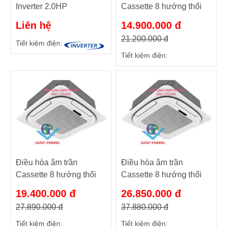
Inverter 2.0HP
Cassette 8 hướng thổi
Nagakawa NIT-
NT-C18R1T20
Liên hệ
14.900.000 đ
C18R2U35
18000BTU/h 1 chiều
21.200.000 đ
Tiết kiệm điện:
Tiết kiệm điện:
Điều hòa âm trần
Điều hòa âm trần
Cassette 8 hướng thổi
Cassette 8 hướng thổi
NT-C28R1T20
NT-C36R1T20
19.400.000 đ
26.850.000 đ
28000BTU/h 1 chiều
36000BTU/h 1 chiều
27.890.000 đ
37.880.000 đ
Tiết kiệm điện:
Tiết kiệm điện: