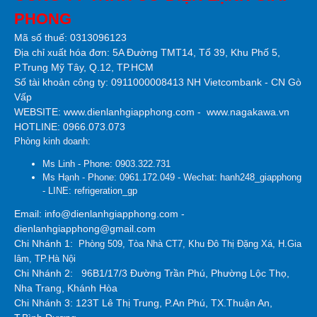
PHONG
Mã số thuế: 0313096123
Địa chỉ xuất hóa đơn: 5A Đường TMT14, Tổ 39, Khu Phố 5,
P.Trung Mỹ Tây, Q.12, TP.HCM
Số tài khoản công ty:
0911000008413 NH Vietcombank - CN Gò
Vấp
WEBSITE:
www.dienlanhgiapphong.com
-
www.nagakawa.vn
HOTLINE: 0966.073.073
Phòng kinh doanh:
Ms Linh - Phone: 0903.322.731
Ms Hạnh - Phone: 0961.172.049 - Wechat: hanh248_giapphong
- LINE: refrigeration_gp
Email: info@dienlanhgiapphong.com -
dienlanhgiapphong@gmail.com
Chi Nhánh 1:
Phòng 509, Tòa Nhà CT7, Khu Đô Thị Đặng Xá, H.Gia
lâm, TP.Hà Nội
Chi Nhánh 2:
96B1/17/3 Đường Trần Phú, Phường Lộc Thọ,
Nha Trang, Khánh Hòa
Chi Nhánh 3: 123T Lê Thị Trung, P.An Phú, TX.Thuận An,