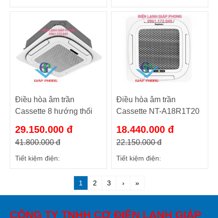
Điều hòa âm trần
Điều hòa âm trần
Cassette 8 hướng thổi
Cassette NT-A18R1T20
NT-C50R1T20
18000BTU/h 2 chiều
29.150.000 đ
18.440.000 đ
50000BTU/h 1 chiều
41.800.000 đ
22.150.000 đ
Tiết kiệm điện:
Tiết kiệm điện:
1
2
3
›
»
CÔNG TY TNHH CƠ ĐIỆN LẠNH GIÁP