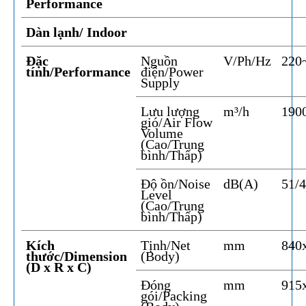
Performance
Dàn lạnh/ Indoor
Đặc
Nguồn
V/Ph/Hz
220
tính/Performance
điện/Power
Supply
Lưu lượng
m³/h
190
gió/Air Flow
Volume
(Cao/Trung
bình/Thấp)
Độ ồn/Noise
dB(A)
51/
Level
(Cao/Trung
bình/Thấp)
Kích
Tịnh/Net
mm
840
thước/Dimension
(Body)
(D x R x C)
Đóng
mm
915
gói/Packing