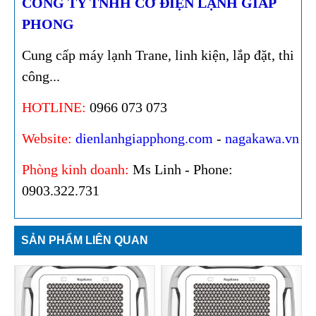
CÔNG TY TNHH CƠ ĐIỆN LẠNH GIÁP
PHONG
Cung cấp máy lạnh Trane, linh kiện, lắp đặt, thi
công...
HOTLINE:
0966 073 073
Website:
dienlanhgiapphong.com
-
nagakawa.vn
Phòng kinh doanh:
Ms Linh - Phone:
0903.322.731
SẢN PHẨM LIÊN QUAN