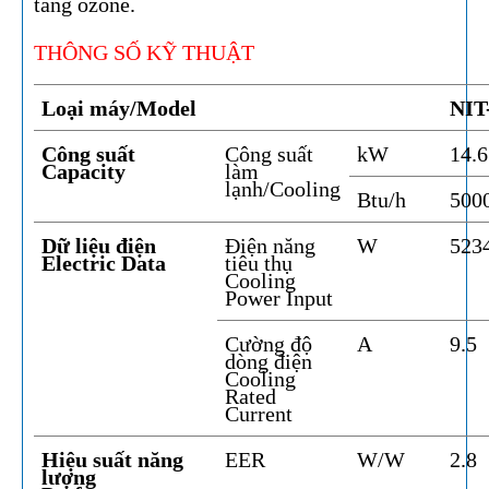
tầng ozone. ​​​​​​​
THÔNG SỐ KỸ THUẬT
Loại máy/Model
NIT
Công suất
Công suất
kW
14.
Capacity
làm
lạnh/Cooling
Btu/h
500
Dữ liệu điện
Điện năng
W
523
Electric Data
tiêu thụ
Cooling
Power Input
Cường độ
A
9.5
dòng điện
Cooling
Rated
Current
Hiệu suất năng
EER
W/W
2.8
lượng